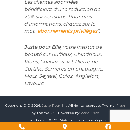
Les clientes abonnées
bénéficient d’une réduction de
20% sur ces soins. Pour plus
d’informations, cliquez sur le
mot “
abonnements privilèges
“.
Juste pour Elle
, votre institut de
beauté sur Ruffieux, Chindrieux,
Vions, Chanaz, Saint-Pierre-de-
Curtille, Serrières-en-chautagne,
Motz, Seyssel, Culoz, Anglefort,
Lavours.
Copyright © © 2026.
Juste Pour Elle
All rights reserved. Theme:
Flash
by ThemeGrill. Powered by
WordPress
Facebook
06 75 84 43 81
Mentions légales
P
G
F