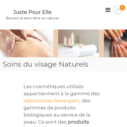
A
0
l
Juste Pour Elle
l
Beauté et bien-être au naturel
e
r
a
u
c
o
Soins du visage Naturels
n
t
e
Les cosmétiques utilisés
n
appartiennent à la gamme des
u
laboratoires Novexpert
, des
gammes de produits
biologiques au service de la
peau. Ce sont des
produits