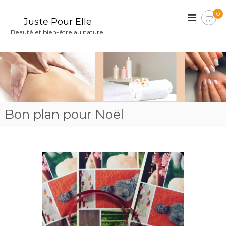
A
0
l
Juste Pour Elle
l
Beauté et bien-être au naturel
e
r
a
u
c
o
Bon plan pour Noël
n
t
e
n
u