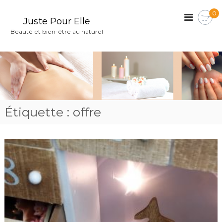
A
0
l
Juste Pour Elle
l
Beauté et bien-être au naturel
e
r
a
u
c
o
Étiquette :
offre
n
t
e
n
u